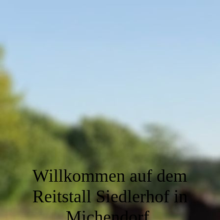
Willkommen auf dem
Reitstall Siedlerhof in
Michendorf.